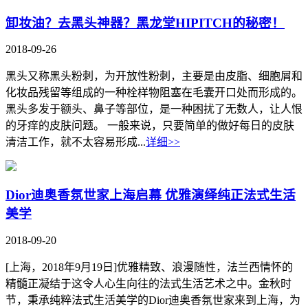
卸妆油？去黑头神器？黑龙堂HIPITCH的秘密！
2018-09-26
黑头又称黑头粉刺，为开放性粉刺，主要是由皮脂、细胞屑和
化妆品残留等组成的一种栓样物阻塞在毛囊开口处而形成的。
黑头多发于额头、鼻子等部位，是一种困扰了无数人，让人恨
的牙痒的皮肤问题。 一般来说，只要简单的做好每日的皮肤
清洁工作，就不太容易形成...
详细>>
Dior迪奥香氛世家上海启幕 优雅演绎纯正法式生活
美学
2018-09-20
[上海，2018年9月19日]优雅精致、浪漫随性，法兰西情怀的
精髓正凝结于这令人心生向往的法式生活艺术之中。金秋时
节，秉承纯粹法式生活美学的Dior迪奥香氛世家来到上海，为