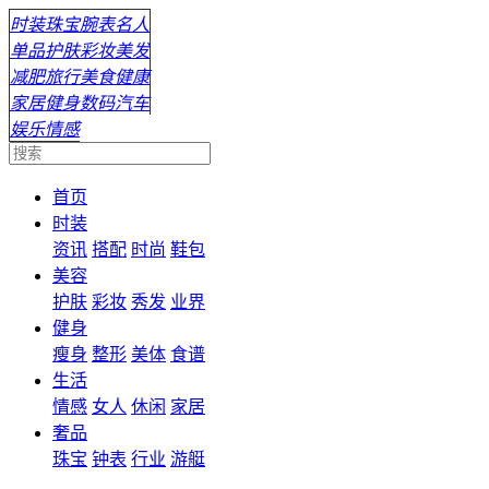
时装
珠宝
腕表
名人
单品
护肤
彩妆
美发
减肥
旅行
美食
健康
家居
健身
数码
汽车
娱乐
情感
首页
时装
资讯
搭配
时尚
鞋包
美容
护肤
彩妆
秀发
业界
健身
瘦身
整形
美体
食谱
生活
情感
女人
休闲
家居
奢品
珠宝
钟表
行业
游艇