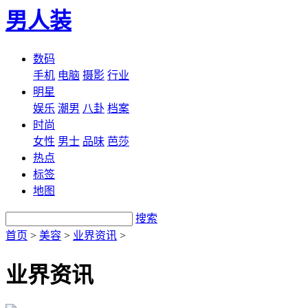
男人装
数码
手机
电脑
摄影
行业
明星
娱乐
潮男
八卦
档案
时尚
女性
男士
品味
芭莎
热点
标签
地图
搜索
首页
>
美容
>
业界资讯
>
业界资讯