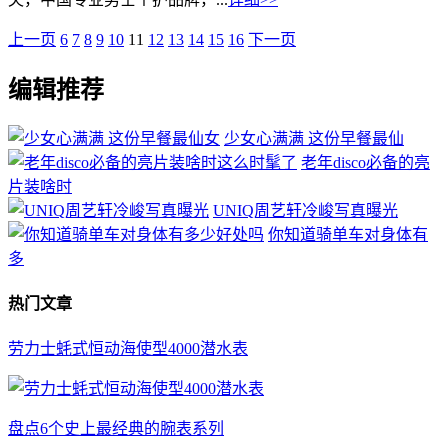
上一页
6
7
8
9
10
11
12
13
14
15
16
下一页
编辑推荐
少女心满满 这份早餐最仙
老年disco必备的亮
片装啥时
UNIQ周艺轩冷峻写真曝光
你知道骑单车对身体有
多
热门文章
劳力士蚝式恒动海使型4000潜水表
盘点6个史上最经典的腕表系列