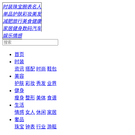
时装
珠宝
腕表
名人
单品
护肤
彩妆
美发
减肥
旅行
美食
健康
家居
健身
数码
汽车
娱乐
情感
首页
时装
资讯
搭配
时尚
鞋包
美容
护肤
彩妆
秀发
业界
健身
瘦身
整形
美体
食谱
生活
情感
女人
休闲
家居
奢品
珠宝
钟表
行业
游艇