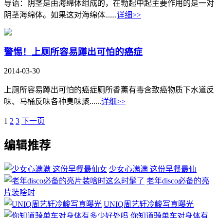
导语：阴茎是由海绵体组成的，在勃起中起主要作用的是一对
阴茎海绵体。如果这对海绵体......
详细>>
警惕！上厕所容易蹲出可怕的癌症
2014-03-30
上厕所容易蹲出可怕的癌症厕所香薰有毒含致癌物质下水道反
味、马桶反味各种臭味聚......
详细>>
1
2
3
下一页
编辑推荐
少女心满满 这份早餐最仙
老年disco必备的亮
片装啥时
UNIQ周艺轩冷峻写真曝光
你知道骑单车对身体有