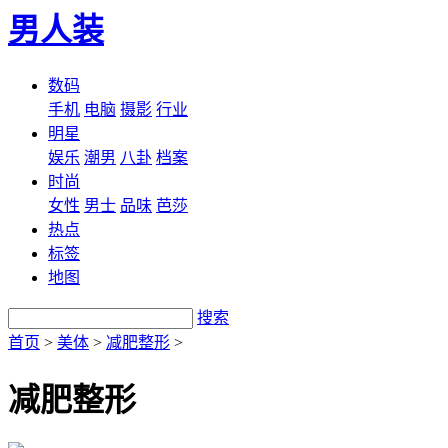
男人装
数码
手机
电脑
摄影
行业
明星
娱乐
潮男
八卦
档案
时尚
女性
男士
品味
芭莎
热点
标签
地图
搜索
首页
>
美体
>
减肥整形
>
减肥整形