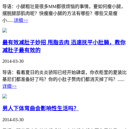
导语：小腿粗壮是很多MM都很烦恼的事情，要如何瘦小腿，
摆脱腿部肌肉呢？快瘦瘦小腿的方法有哪些？哪些又是瘦
小......
详细>>
最有效减肚子妙招 甩脂去肉 迅速抚平小肚腩，教你
减肚子最有效的
2014-03-30
导语：看着夏日的炎炎骄阳已经开始肆虐，你衣柜里的夏装比
基尼们都准备好了吗？你的小肚子赘肉们都消灭掉了吗？......
详细>>
男人下体弯曲会影响性生活吗？
2014-03-30