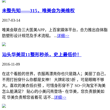
未整先知——315，唯美会为美维权
2017-03-14
唯美会联合三大医美APP，上百家媒体平台，合力推出自体脂
肪塑形设计规范及手术流程。 ...
详细>>
汕头华美双11整形秒杀，史上最低价！
2016-11-09
在这个看脸的世界，衣服再漂亮你也只是路人；美丽了自己，
不用打扮穿什么你都是女神！ 大牌彩妆5折 ，可是眼睛不够
大。喜欢的美衣低价预 ，可惜身形穿不了 SO~只淘宝不淘美
怎么能满足？ 贴心的小美闪亮登场~ 在华美，您负责貌美如
花 华美负责帮您省着花 话不...
详细>>