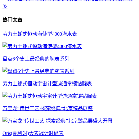
多
热门文章
劳力士蚝式恒动海使型4000潜水表
盘点6个史上最经典的腕表系列
劳力士蚝式恒动宇宙计型迪通拿镶钻腕表
万宝龙“传世工艺·探索经典”北京臻品展盛
Oris(豪利时)大表冠计时码表