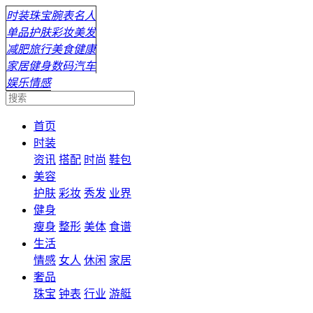
时装
珠宝
腕表
名人
单品
护肤
彩妆
美发
减肥
旅行
美食
健康
家居
健身
数码
汽车
娱乐
情感
首页
时装
资讯
搭配
时尚
鞋包
美容
护肤
彩妆
秀发
业界
健身
瘦身
整形
美体
食谱
生活
情感
女人
休闲
家居
奢品
珠宝
钟表
行业
游艇