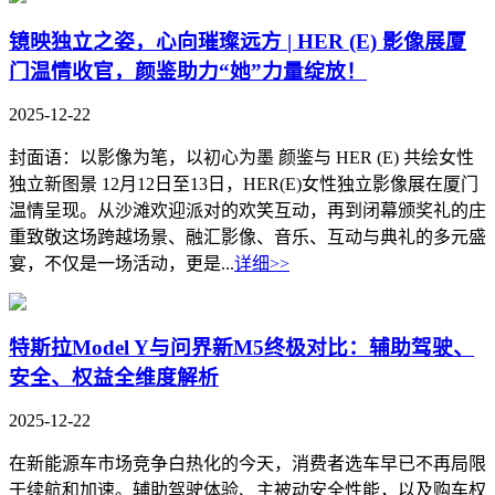
镜映独立之姿，心向璀璨远方 | HER (E) 影像展厦
门温情收官，颜鉴助力“她”力量绽放！
2025-12-22
封面语：以影像为笔，以初心为墨 颜鉴与 HER (E) 共绘女性
独立新图景 12月12日至13日，HER(E)女性独立影像展在厦门
温情呈现。从沙滩欢迎派对的欢笑互动，再到闭幕颁奖礼的庄
重致敬这场跨越场景、融汇影像、音乐、互动与典礼的多元盛
宴，不仅是一场活动，更是...
详细>>
特斯拉Model Y与问界新M5终极对比：辅助驾驶、
安全、权益全维度解析
2025-12-22
在新能源车市场竞争白热化的今天，消费者选车早已不再局限
于续航和加速。辅助驾驶体验、主被动安全性能，以及购车权