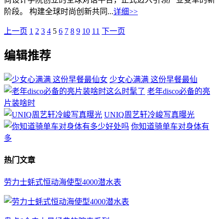
阶段。 构建全球时尚创新共同...
详细>>
上一页
1
2
3
4
5
6
7
8
9
10
11
下一页
编辑推荐
少女心满满 这份早餐最仙
老年disco必备的亮
片装啥时
UNIQ周艺轩冷峻写真曝光
你知道骑单车对身体有
多
热门文章
劳力士蚝式恒动海使型4000潜水表