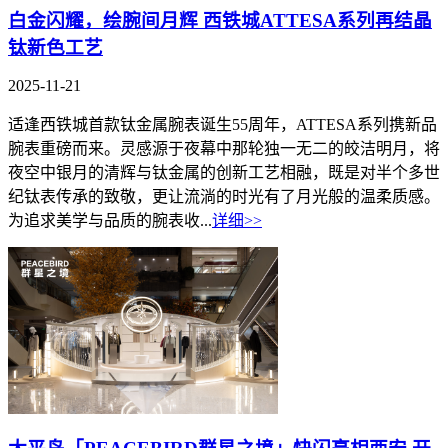
白金闪耀，绘腕间月辉 西铁城ATTESA系列再结晶
钛新色工艺
2025-11-21
适逢西铁城首款钛金属腕表诞生55周年，ATTESA系列携新品
腕表重磅而来。灵感源于夜幕中那轮独一无二的皎洁明月，将
夜空中银月的清辉与钛金属的创新工艺相融，既是对半个多世
纪钛表传承的致敬，更让流淌的时光有了月光般的温柔质感。
为追求美学与品质的腕表收...
详细>>