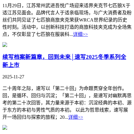
11月29日，江苏常州武进吾悦广场迎来适界夹克节七匹狼X于
适江苏见面会。品牌代言人于适亲临现场，与广大消费者及粉
丝们共同见证了七匹狼商旅夹克荣获WRCA世界纪录的历史
性时刻。活动中，以创新科技打造的商旅科技夹克成为全场焦
点，不仅彰显了七匹狼在服装科...
详细>>
续写档案新篇章，回到未来│速写2025冬季系列全
新上市
2025-11-27
二十周年之际，速写以「第二十回」为命题贯穿全年创作。
回，是循环、回归与沉淀；「第二十回」，是速写对幽默再思
考的第二十次回答，其力量来源于本初：沉淀经典的本初、源
于东方的本初与男性气质的本初。 以此为哲思线索，速写展
开一场回归与探索的旅程；20...
详细>>