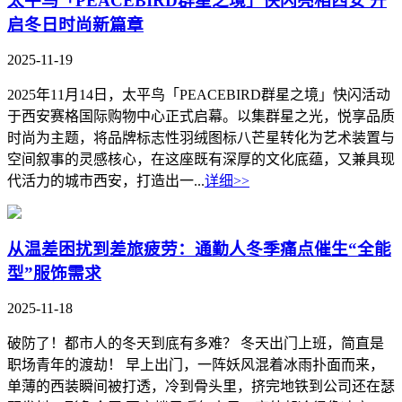
太平鸟「PEACEBIRD群星之境」快闪亮相西安 开
启冬日时尚新篇章
2025-11-19
2025年11月14日，太平鸟「PEACEBIRD群星之境」快闪活动
于西安赛格国际购物中心正式启幕。以集群星之光，悦享品质
时尚为主题，将品牌标志性羽绒图标八芒星转化为艺术装置与
空间叙事的灵感核心，在这座既有深厚的文化底蕴，又兼具现
代活力的城市西安，打造出一...
详细>>
从温差困扰到差旅疲劳：通勤人冬季痛点催生“全能
型”服饰需求
2025-11-18
破防了！都市人的冬天到底有多难？ 冬天出门上班，简直是
职场青年的渡劫！ 早上出门，一阵妖风混着冰雨扑面而来，
单薄的西装瞬间被打透，冷到骨头里，挤完地铁到公司还在瑟