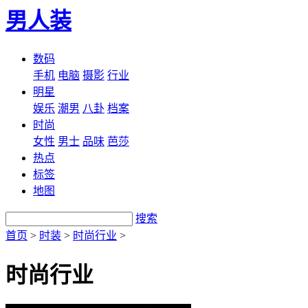
男人装
数码
手机
电脑
摄影
行业
明星
娱乐
潮男
八卦
档案
时尚
女性
男士
品味
芭莎
热点
标签
地图
搜索
首页
>
时装
>
时尚行业
>
时尚行业