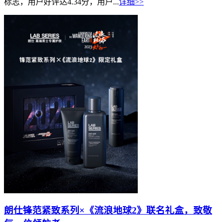
标志，用户好评达4.34分，用户...
详细>>
朗仕锋范紧致系列×《流浪地球2》联名礼盒，致敬