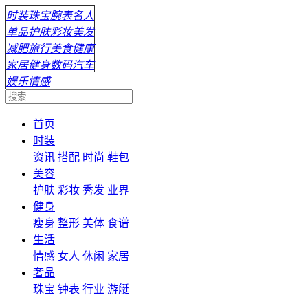
时装
珠宝
腕表
名人
单品
护肤
彩妆
美发
减肥
旅行
美食
健康
家居
健身
数码
汽车
娱乐
情感
首页
时装
资讯
搭配
时尚
鞋包
美容
护肤
彩妆
秀发
业界
健身
瘦身
整形
美体
食谱
生活
情感
女人
休闲
家居
奢品
珠宝
钟表
行业
游艇