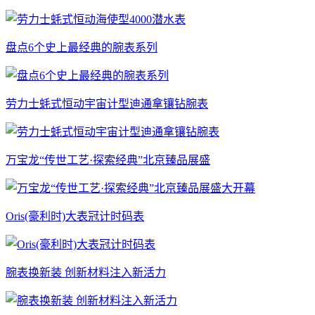
盘点6个史上最经典的腕表系列
劳力士蚝式恒动宇宙计型迪通拿镶钻腕表
万宝龙“传世工艺·探索经典”北京臻品展盛
Oris(豪利时)大表冠计时码表
腕表换新装 创新材料注入新活力