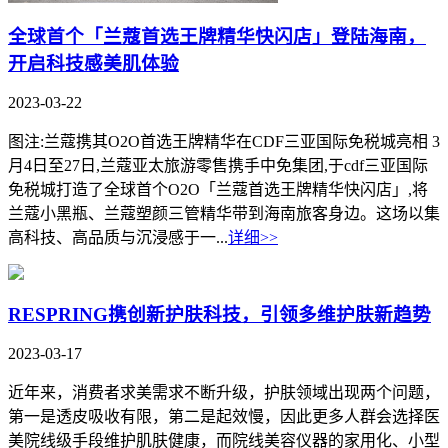
全球首个「兰蔻首选王牌精华快闪店」登陆海南，
开启科技感美肌体验
2023-03-22
图注:兰蔻携其O2O首选王牌精华在CDF三亚国际免税城亮相 3
月4日至27日,兰蔻亚太旅游零售携手中免集团,于cdf三亚国际
免税城打造了全球首个O2O「兰蔻首选王牌精华快闪店」,将
兰蔻小黑瓶、兰蔻塑颜三管精华带到海南旅客身边。这场以集
高科技、高品质与沉浸感于一...
详细>>
RESPRING携创新护肤科技，引领多维护肤新趋势
2023-03-17
近年来，消费者求美需求不断升级，护肤领域出现两个问题，
第一是透皮吸收有限，第二是起效慢，因此更多人群会选择医
美院线级手段维护肌肤健康，而院线美容仪器的家用化、小型