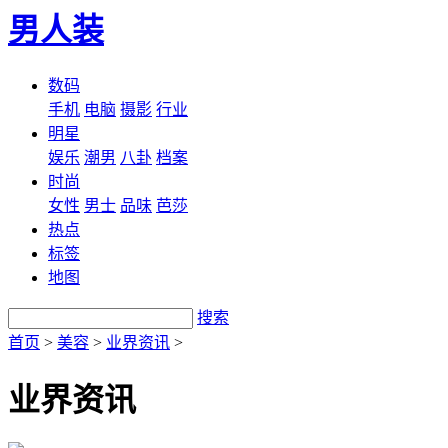
男人装
数码
手机
电脑
摄影
行业
明星
娱乐
潮男
八卦
档案
时尚
女性
男士
品味
芭莎
热点
标签
地图
搜索
首页
>
美容
>
业界资讯
>
业界资讯