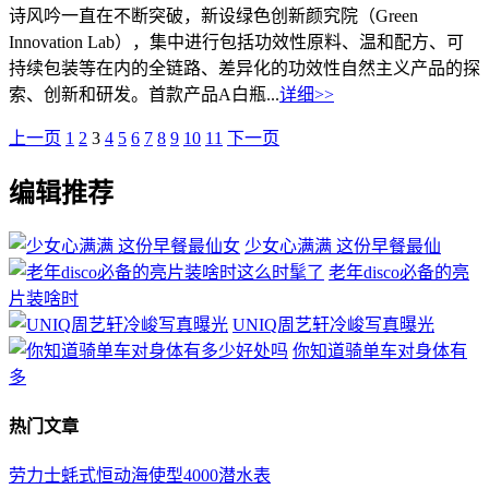
诗风吟一直在不断突破，新设绿色创新颜究院（Green
Innovation Lab），集中进行包括功效性原料、温和配方、可
持续包装等在内的全链路、差异化的功效性自然主义产品的探
索、创新和研发。首款产品A白瓶...
详细>>
上一页
1
2
3
4
5
6
7
8
9
10
11
下一页
编辑推荐
少女心满满 这份早餐最仙
老年disco必备的亮
片装啥时
UNIQ周艺轩冷峻写真曝光
你知道骑单车对身体有
多
热门文章
劳力士蚝式恒动海使型4000潜水表