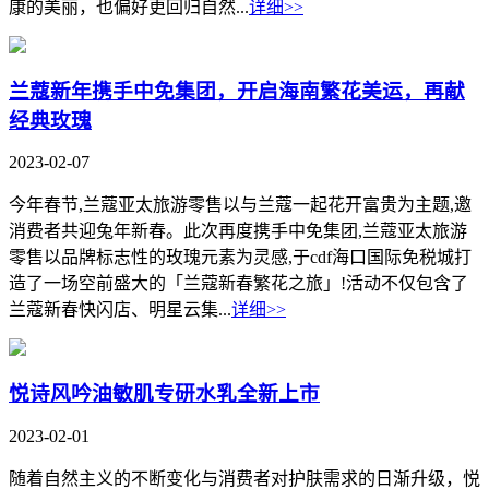
康的美丽，也偏好更回归自然...
详细>>
兰蔻新年携手中免集团，开启海南繁花美运，再献
经典玫瑰
2023-02-07
今年春节,兰蔻亚太旅游零售以与兰蔻一起花开富贵为主题,邀
消费者共迎兔年新春。此次再度携手中免集团,兰蔻亚太旅游
零售以品牌标志性的玫瑰元素为灵感,于cdf海口国际免税城打
造了一场空前盛大的「兰蔻新春繁花之旅」!活动不仅包含了
兰蔻新春快闪店、明星云集...
详细>>
悦诗风吟油敏肌专研水乳全新上市
2023-02-01
随着自然主义的不断变化与消费者对护肤需求的日渐升级，悦