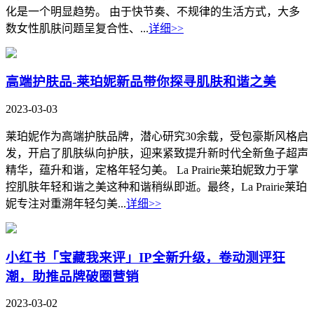
化是一个明显趋势。 由于快节奏、不规律的生活方式，大多
数女性肌肤问题呈复合性、...
详细>>
高端护肤品-莱珀妮新品带你探寻肌肤和谐之美
2023-03-03
莱珀妮作为高端护肤品牌，潜心研究30余载，受包豪斯风格启
发，开启了肌肤纵向护肤，迎来紧致提升新时代全新鱼子超声
精华，蕴升和谐，定格年轻匀美。 La Prairie莱珀妮致力于掌
控肌肤年轻和谐之美这种和谐稍纵即逝。最终，La Prairie莱珀
妮专注对重溯年轻匀美...
详细>>
小红书「宝藏我来评」IP全新升级，卷动测评狂
潮，助推品牌破圈营销
2023-03-02