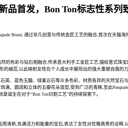
外旗舰店新品首发，Bon Ton标志性
ale Bruni, 通过非凡创意与传统金匠工艺的融合,首次在天猫海
,将生机盎然的色彩与钻石相融合,传承意大利手工金匠工艺,描绘意式珠
凸圆形的雌蕊,以此映射女性在个人成长中展现出的强大重塑自我的
色石英、蓝色玉髓、绿堇云石等众多色彩、材质各异的天然宝石与珍贵金属
其饱满、圆润和立体的五瓣花朵造型,受到广泛的青睐,至此Pasqual
i‘系列就是诞生在对于“Bon Ton切割工艺”的持续探索下。
宝作品,更通过运用清新,充满活力和能量的宝石,表达了女性对优雅高贵的