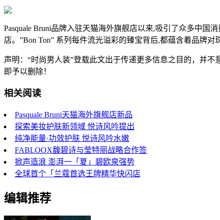
Pasquale Bruni品牌入驻天猫海外旗舰店以来,吸引了众多中国
店。”Bon Ton” 系列每件流光溢彩的臻宝背后,都蕴含着品牌对珠
声明：“时尚男人装”登载此文出于传递更多信息之目的，并
即予以删除！
相关阅读
Pasquale Bruni天猫海外旗舰店新品
探索美妆护肤新领域 悦诗风吟提出
纯净能量·功效护肤 悦诗风吟水嫩
FABLOOX馥碧诗与莹特丽战略合作签
掀声造浪 澎湃一「夏」碧欧泉强势
全球首个「兰蔻首选王牌精华快闪店
编辑推荐