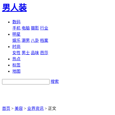
男人装
数码
手机
电脑
摄影
行业
明星
娱乐
潮男
八卦
档案
时尚
女性
男士
品味
芭莎
热点
标签
地图
搜索
首页
>
美容
>
业界资讯
>
正文