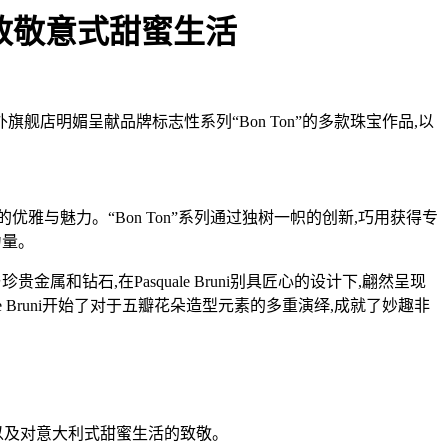
系列致敬意式甜蜜生活
外旗舰店明媚呈献品牌标志性系列“Bon Ton”的多款珠宝作品,以
宝的优雅与魅力。“Bon Ton”系列通过独树一帜的创新,巧用获得专
力量。
和钻石,在Pasquale Bruni别具匠心的设计下,翩然呈现
e Bruni开始了对于五瓣花朵造型元素的多重演绎,成就了妙趣非
诠释,以及对意大利式甜蜜生活的致敬。