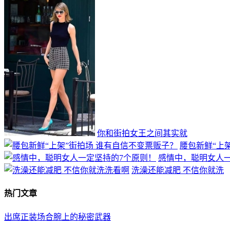
你和街拍女王之间其实就
腰包新鲜“上
感情中，聪明女人
洗澡还能减肥 不信你就洗
热门文章
出席正装场合腕上的秘密武器