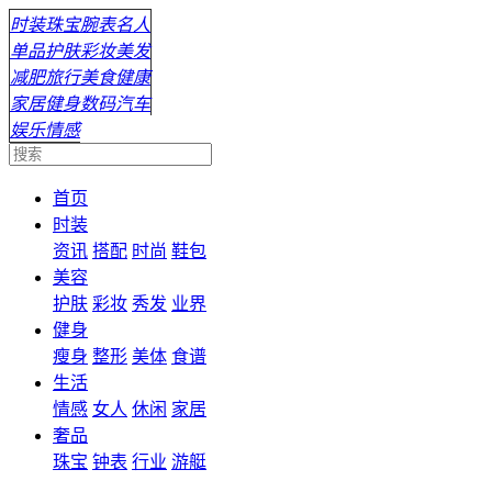
时装
珠宝
腕表
名人
单品
护肤
彩妆
美发
减肥
旅行
美食
健康
家居
健身
数码
汽车
娱乐
情感
首页
时装
资讯
搭配
时尚
鞋包
美容
护肤
彩妆
秀发
业界
健身
瘦身
整形
美体
食谱
生活
情感
女人
休闲
家居
奢品
珠宝
钟表
行业
游艇