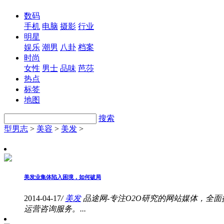
数码
手机
电脑
摄影
行业
明星
娱乐
潮男
八卦
档案
时尚
女性
男士
品味
芭莎
热点
标签
地图
搜索
型男志
>
美容
>
美发
>
美发业集体陷入困境，如何破局
2014-04-17
/
美发
品途网-专注O2O研究的网站媒体，全面
运营咨询服务。...