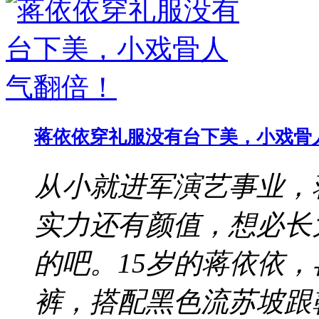
蒋依依穿礼服没有台下美，小戏骨
从小就进军演艺事业，
实力还有颜值，想必长
的吧。15岁的蒋依依
裤，搭配黑色流苏坡跟鞋