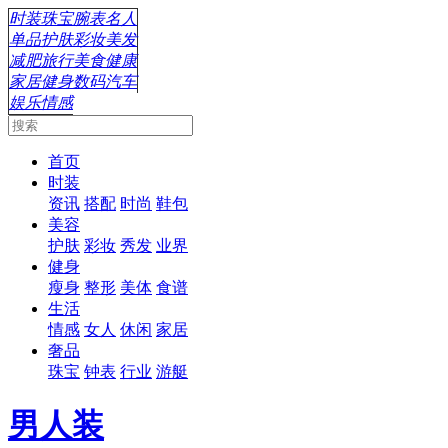
时装
珠宝
腕表
名人
单品
护肤
彩妆
美发
减肥
旅行
美食
健康
家居
健身
数码
汽车
娱乐
情感
首页
时装
资讯
搭配
时尚
鞋包
美容
护肤
彩妆
秀发
业界
健身
瘦身
整形
美体
食谱
生活
情感
女人
休闲
家居
奢品
珠宝
钟表
行业
游艇
男人装