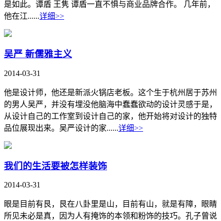
是如此。谭盾 王隽 谭盾一直不惧与商业品牌合作。 几年前，
他在江......
详细>>
吴严 新儒雅主义
2014-03-31
他是设计师，他还是新派火锅店老板。这个生于杭州居于苏州
的男人吴严，并没有埋没他脑海中蠢蠢欲动的设计灵感于是，
从设计自己的工作室到设计自己的家，他开始将对设计的独特
品位展现出来。吴严设计的家......
详细>>
我们的生活要被怎样装饰
2014-03-31
眼是目前有艮，艮在八卦里是山，目前有山，就是有障，眼睛
所见未必是真，因为人有掩饰的本领和粉饰的技巧。孔子曾说