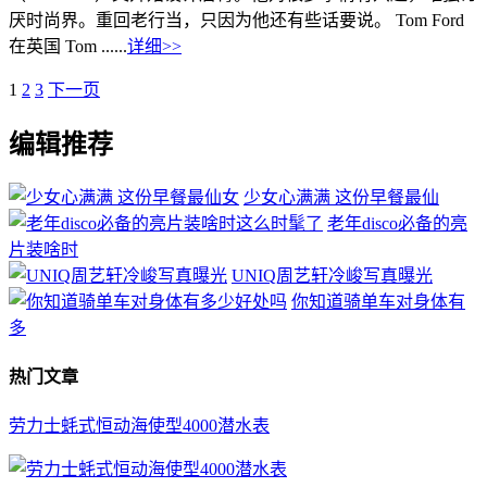
厌时尚界。重回老行当，只因为他还有些话要说。 Tom Ford
在英国 Tom ......
详细>>
1
2
3
下一页
编辑推荐
少女心满满 这份早餐最仙
老年disco必备的亮
片装啥时
UNIQ周艺轩冷峻写真曝光
你知道骑单车对身体有
多
热门文章
劳力士蚝式恒动海使型4000潜水表