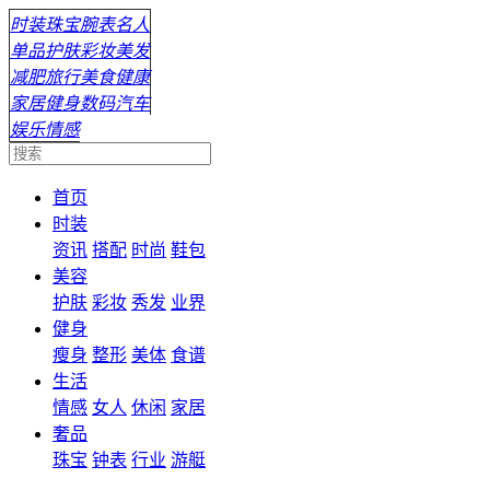
时装
珠宝
腕表
名人
单品
护肤
彩妆
美发
减肥
旅行
美食
健康
家居
健身
数码
汽车
娱乐
情感
首页
时装
资讯
搭配
时尚
鞋包
美容
护肤
彩妆
秀发
业界
健身
瘦身
整形
美体
食谱
生活
情感
女人
休闲
家居
奢品
珠宝
钟表
行业
游艇