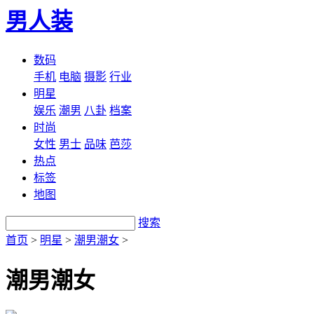
男人装
数码
手机
电脑
摄影
行业
明星
娱乐
潮男
八卦
档案
时尚
女性
男士
品味
芭莎
热点
标签
地图
搜索
首页
>
明星
>
潮男潮女
>
潮男潮女