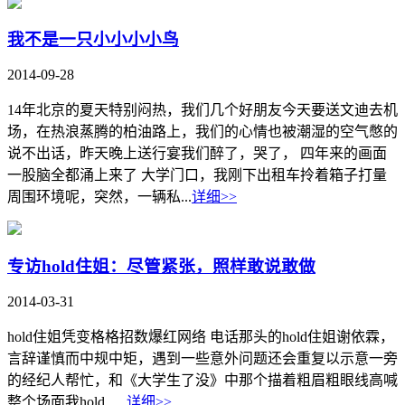
我不是一只小小小小鸟
2014-09-28
14年北京的夏天特别闷热，我们几个好朋友今天要送文迪去机
场，在热浪蒸腾的柏油路上，我们的心情也被潮湿的空气憋的
说不出话，昨天晚上送行宴我们醉了，哭了， 四年来的画面
一股脑全都涌上来了 大学门口，我刚下出租车拎着箱子打量
周围环境呢，突然，一辆私...
详细>>
专访hold住姐：尽管紧张，照样敢说敢做
2014-03-31
hold住姐凭变格格招数爆红网络 电话那头的hold住姐谢依霖，
言辞谨慎而中规中矩，遇到一些意外问题还会重复以示意一旁
的经纪人帮忙，和《大学生了没》中那个描着粗眉粗眼线高喊
整个场面我hold......
详细>>