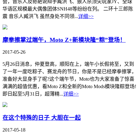
会，音乐人及奇葩说辩手臧洪飞、狼人杀顶尖玩家JY、全球
华语区规模最大偶像团体SNH48等纷纷在列。 二环十三郎陈
震 音乐人臧洪飞 虽然身处不同领...
详细>>
摩拳擦掌过端午，Moto Z+新模块隆“粽”登场！
2017-05-26
5月26日消息，仲夏登高，顺阳在上，端午小长假将至，又到
了一年一度吃粽子、赛龙舟的节日，你是不是已经摩拳擦掌，
准备好大显身手了呢?这个端午节，Moto也为大家准备了惊喜
满满的超值优惠，看Moto Z和全新的Moto Mods模块隆粽登场!
即日起至5月31日，超薄精...
详细>>
在这个特殊的日子 大胆在一起
2017-05-18