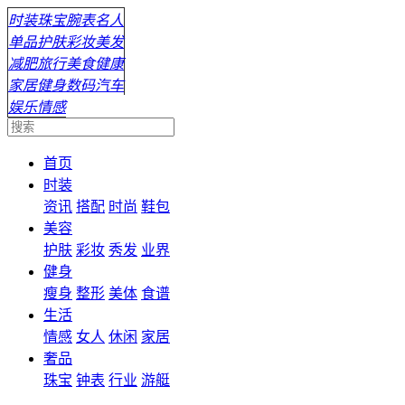
时装
珠宝
腕表
名人
单品
护肤
彩妆
美发
减肥
旅行
美食
健康
家居
健身
数码
汽车
娱乐
情感
首页
时装
资讯
搭配
时尚
鞋包
美容
护肤
彩妆
秀发
业界
健身
瘦身
整形
美体
食谱
生活
情感
女人
休闲
家居
奢品
珠宝
钟表
行业
游艇