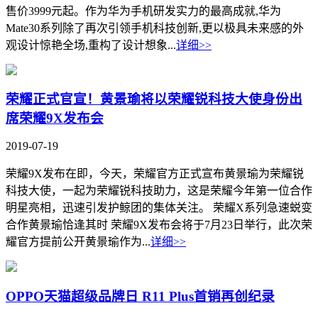
售价3999元起。作为华为手机研发实力的最高成就,华为
Mate30系列除了再次引领手机科技创新,更以极具未来感的外
观设计惊艳全场,重构了设计想象...
详细>>
荣耀正式官宣！黄景瑜将以荣耀锐科技大使身份出
席荣耀9X发布会
2019-07-19
荣耀9X发布在即，今天，荣耀官方正式宣布黄景瑜为荣耀锐
科技大使，一起为荣耀锐科技助力，这是荣耀今年第一位合作
明星亮相，迅速引发护鲸团的集体关注。 荣耀X系列急速蜕变
合作黄景瑜恰逢其时 荣耀9X发布会将于7月23日举行，此次荣
耀官方提前公开黄景瑜作为...
详细>>
OPPO天猫超级品牌日 R11 Plus首销再创纪录