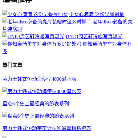
少女心满满 这份早餐最仙
老年disco必备的亮
片装啥时
UNIQ周艺轩冷峻写真曝光
你知道骑单车对身体有
多
热门文章
劳力士蚝式恒动海使型4000潜水表
盘点6个史上最经典的腕表系列
劳力士蚝式恒动宇宙计型迪通拿镶钻腕表