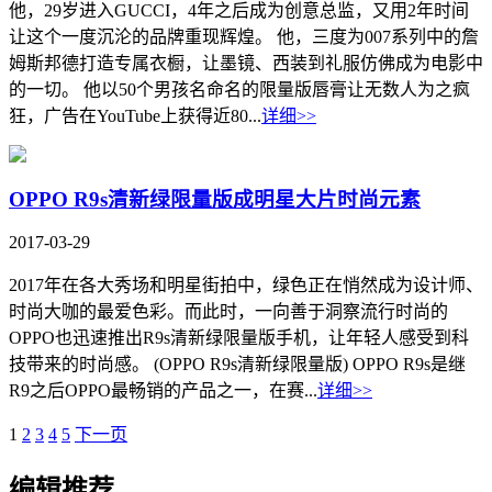
他，29岁进入GUCCI，4年之后成为创意总监，又用2年时间
让这个一度沉沦的品牌重现辉煌。 他，三度为007系列中的詹
姆斯邦德打造专属衣橱，让墨镜、西装到礼服仿佛成为电影中
的一切。 他以50个男孩名命名的限量版唇膏让无数人为之疯
狂，广告在YouTube上获得近80...
详细>>
OPPO R9s清新绿限量版成明星大片时尚元素
2017-03-29
2017年在各大秀场和明星街拍中，绿色正在悄然成为设计师、
时尚大咖的最爱色彩。而此时，一向善于洞察流行时尚的
OPPO也迅速推出R9s清新绿限量版手机，让年轻人感受到科
技带来的时尚感。 (OPPO R9s清新绿限量版) OPPO R9s是继
R9之后OPPO最畅销的产品之一，在赛...
详细>>
1
2
3
4
5
下一页
编辑推荐