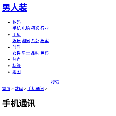
男人装
数码
手机
电脑
摄影
行业
明星
娱乐
潮男
八卦
档案
时尚
女性
男士
品味
芭莎
热点
标签
地图
搜索
首页
>
数码
>
手机通讯
>
手机通讯