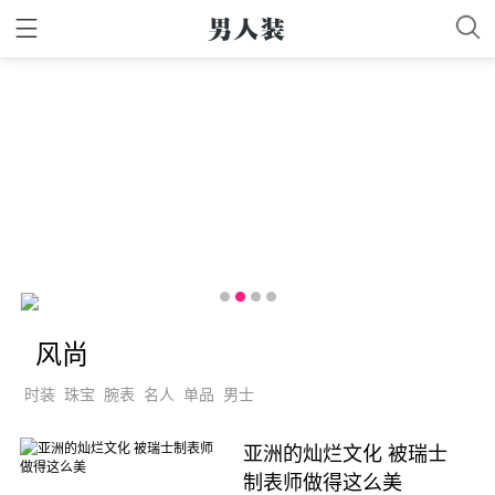
减肥
旅行
美食
健康
家居
健身
数码
汽车
娱乐
情感
水原希子俏皮对话80年代 糖果色闪耀复古潮流
风尚
时装
珠宝
腕表
名人
单品
男士
亚洲的灿烂文化 被瑞士
制表师做得这么美