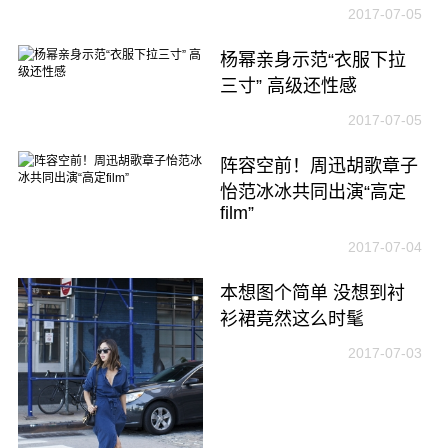
2017-07-05
杨幂亲身示范“衣服下拉
三寸” 高级还性感
2017-07-05
阵容空前！周迅胡歌章子
怡范冰冰共同出演“高定
film”
2017-07-04
本想图个简单 没想到衬
衫裙竟然这么时髦
2017-07-03