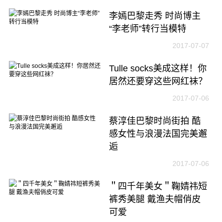
李嫣巴黎走秀 时尚博主
“李老师”转行当模特
2017-07-07
Tulle socks美成这样！你
居然还要穿这些网红袜？
2017-07-06
蔡淳佳巴黎时尚街拍 酷
感女性与浪漫法国完美邂
逅
2017-07-06
＂四千年美女＂鞠婧祎短
裤秀美腿 戴渔夫帽俏皮
可爱