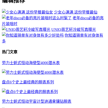
编辑推荐
少女心满满 这份早餐最仙
老年disco必备的亮
片装啥时
UNIQ周艺轩冷峻写真曝光
你知道骑单车对身体有
多
热门文章
劳力士蚝式恒动海使型4000潜水表
盘点6个史上最经典的腕表系列
劳力士蚝式恒动宇宙计型迪通拿镶钻腕表