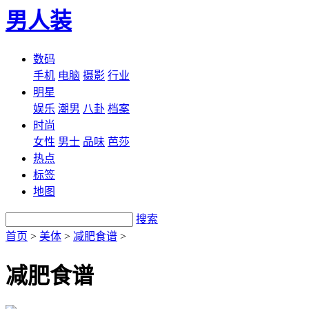
男人装
数码
手机
电脑
摄影
行业
明星
娱乐
潮男
八卦
档案
时尚
女性
男士
品味
芭莎
热点
标签
地图
搜索
首页
>
美体
>
减肥食谱
>
减肥食谱