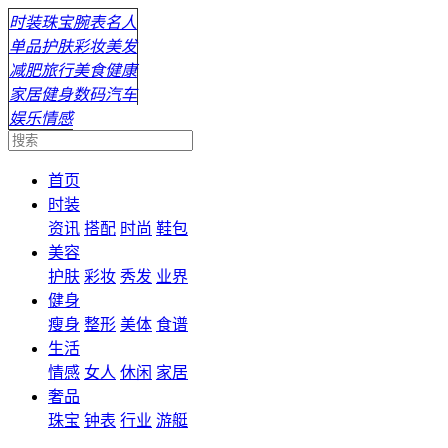
时装
珠宝
腕表
名人
单品
护肤
彩妆
美发
减肥
旅行
美食
健康
家居
健身
数码
汽车
娱乐
情感
首页
时装
资讯
搭配
时尚
鞋包
美容
护肤
彩妆
秀发
业界
健身
瘦身
整形
美体
食谱
生活
情感
女人
休闲
家居
奢品
珠宝
钟表
行业
游艇