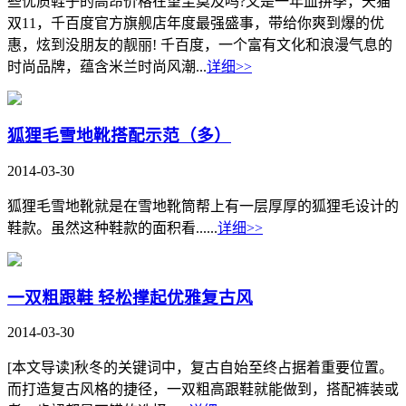
些优质鞋子的高昂价格在望尘莫及吗?又是一年血拼季，天猫
双11，千百度官方旗舰店年度最强盛事，带给你爽到爆的优
惠，炫到没朋友的靓丽! 千百度，一个富有文化和浪漫气息的
时尚品牌，蕴含米兰时尚风潮...
详细>>
狐狸毛雪地靴搭配示范（多）
2014-03-30
狐狸毛雪地靴就是在雪地靴筒帮上有一层厚厚的狐狸毛设计的
鞋款。虽然这种鞋款的面积看......
详细>>
一双粗跟鞋 轻松撑起优雅复古风
2014-03-30
[本文导读]秋冬的关键词中，复古自始至终占据着重要位置。
而打造复古风格的捷径，一双粗高跟鞋就能做到，搭配裤装或