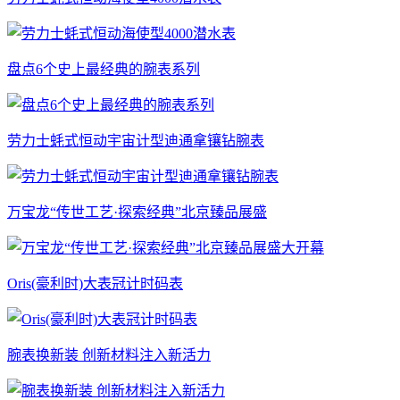
盘点6个史上最经典的腕表系列
劳力士蚝式恒动宇宙计型迪通拿镶钻腕表
万宝龙“传世工艺·探索经典”北京臻品展盛
Oris(豪利时)大表冠计时码表
腕表换新装 创新材料注入新活力