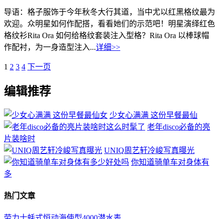
导语：格子服饰于今年秋冬大行其道，当中尤以红黑格纹最为
欢迎。众明星如何作配搭，看看她们的示范吧！明星演绎红色
格纹衫Rita Ora 如何给格纹套装注入型格？Rita Ora 以棒球帽
作配衬，为一身造型注入...
详细>>
1
2
3
4
下一页
编辑推荐
少女心满满 这份早餐最仙
老年disco必备的亮
片装啥时
UNIQ周艺轩冷峻写真曝光
你知道骑单车对身体有
多
热门文章
劳力士蚝式恒动海使型4000潜水表