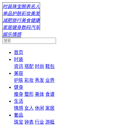
时装
珠宝
腕表
名人
单品
护肤
彩妆
美发
减肥
旅行
美食
健康
家居
健身
数码
汽车
娱乐
情感
首页
时装
资讯
搭配
时尚
鞋包
美容
护肤
彩妆
秀发
业界
健身
瘦身
整形
美体
食谱
生活
情感
女人
休闲
家居
奢品
珠宝
钟表
行业
游艇