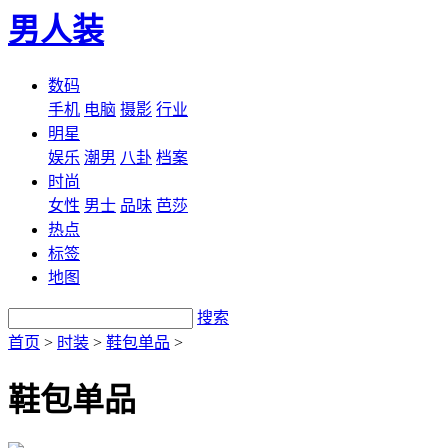
男人装
数码
手机
电脑
摄影
行业
明星
娱乐
潮男
八卦
档案
时尚
女性
男士
品味
芭莎
热点
标签
地图
搜索
首页
>
时装
>
鞋包单品
>
鞋包单品