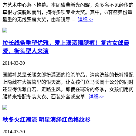
方艺术中心落下帷幕。本届盛典新光闪耀，众多名不见经传的
草根导演脱颖而出，摘得多项专业大奖。其中，G客盛典份量
最重的无线票房大奖，由新锐导......
详细>>
拉长线条重塑优雅，爱上潇洒阔腿裤！复古女郎最
爱，街头型人来演
2014-03-30
阔腿裤总是长腿女郎扮潇洒的绝杀单品，清爽洗练的长裤搭配
上隐藏在大裤管里的恨天高，让女孩们立马长高十公分的同时
还显得优雅自若、走路生风。即使在寒冷的冬季，女孩们用阔
腿裤来搭配冬装大衣、西装外套或皮草...
详细>>
秋冬火红潮流 明星演绎红色格纹衫
2014-03-30