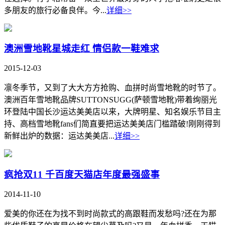
多朋友的旅行必备良伴。今...
详细>>
澳洲雪地靴星城走红 情侣款一鞋难求
2015-12-03
凛冬季节，又到了大大方方抢购、血拼时尚雪地靴的时节了。
澳洲百年雪地靴品牌SUTTONSUGG(萨顿雪地靴)带着绚丽光
环登陆中国长沙运达美美店以来，大牌明星、知名娱乐节目主
持、高档雪地靴fans们简直要把运达美美店门槛踏破!刚刚得到
新鲜出炉的数据：运达美美店...
详细>>
疯抢双11 千百度天猫店年度最强盛事
2014-11-10
爱美的你还在为找不到时尚款式的高跟鞋而发愁吗?还在为那