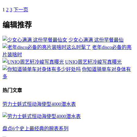
1
2
3
下一页
编辑推荐
少女心满满 这份早餐最仙
老年disco必备的亮
片装啥时
UNIQ周艺轩冷峻写真曝光
你知道骑单车对身体有
多
热门文章
劳力士蚝式恒动海使型4000潜水表
盘点6个史上最经典的腕表系列