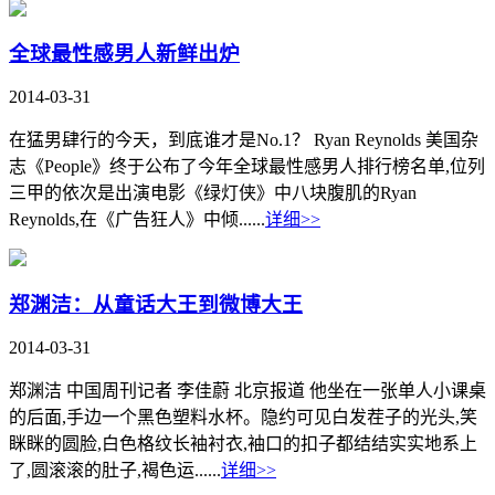
全球最性感男人新鲜出炉
2014-03-31
在猛男肆行的今天，到底谁才是No.1？ Ryan Reynolds 美国杂
志《People》终于公布了今年全球最性感男人排行榜名单,位列
三甲的依次是出演电影《绿灯侠》中八块腹肌的Ryan
Reynolds,在《广告狂人》中倾......
详细>>
郑渊洁：从童话大王到微博大王
2014-03-31
郑渊洁 中国周刊记者 李佳蔚 北京报道 他坐在一张单人小课桌
的后面,手边一个黑色塑料水杯。隐约可见白发茬子的光头,笑
眯眯的圆脸,白色格纹长袖衬衣,袖口的扣子都结结实实地系上
了,圆滚滚的肚子,褐色运......
详细>>