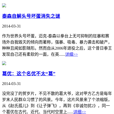
泰森自解头号坏蛋消失之谜
2014-03-31
作为世界头号坏蛋，迈克-泰森以拳台上无可抑制的狂暴和赛
场外自我毁灭的倾向而著称，强暴、吸毒、暴力袭击和破产，
种种丑闻如影随形。然而自从2006年退役之后，这个昔日拳王
发现自己还有柔软的一面，在英......
详细>>
葛优：这个名优不太“葛”
2014-03-31
没完没了的贺岁片，不见不散的葛大爷，这对甲方乙方是每年
岁末人民群众习惯了的风景。今年，这片风景来了个浓缩版，
从《赵氏孤儿》到《让子弹飞》，再到《非诚勿扰2》，同一
个葛优在古代、近代、当代时空里上......
详细>>