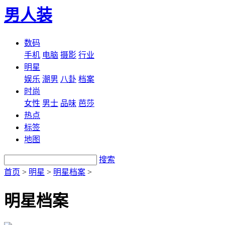
男人装
数码
手机
电脑
摄影
行业
明星
娱乐
潮男
八卦
档案
时尚
女性
男士
品味
芭莎
热点
标签
地图
搜索
首页
>
明星
>
明星档案
>
明星档案