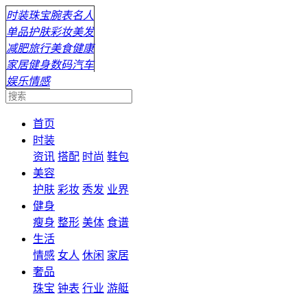
时装
珠宝
腕表
名人
单品
护肤
彩妆
美发
减肥
旅行
美食
健康
家居
健身
数码
汽车
娱乐
情感
首页
时装
资讯
搭配
时尚
鞋包
美容
护肤
彩妆
秀发
业界
健身
瘦身
整形
美体
食谱
生活
情感
女人
休闲
家居
奢品
珠宝
钟表
行业
游艇