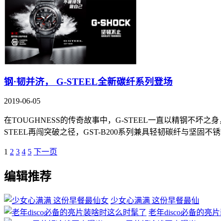
钢·韧并济， G-STEEL全新碳纤系列登场
2019-06-05
在TOUGHNESS的传奇故事中，G-STEEL一直以精钢不
STEEL再闯突破之径，GST-B200系列兼具轻韧碳纤与坚固不
1
2
3
4
5
下一页
编辑推荐
少女心满满 这份早餐最仙
老年disco必备的亮