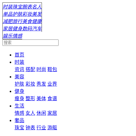
时装
珠宝
腕表
名人
单品
护肤
彩妆
美发
减肥
旅行
美食
健康
家居
健身
数码
汽车
娱乐
情感
首页
时装
资讯
搭配
时尚
鞋包
美容
护肤
彩妆
秀发
业界
健身
瘦身
整形
美体
食谱
生活
情感
女人
休闲
家居
奢品
珠宝
钟表
行业
游艇