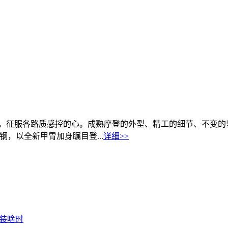
坏之身，征服各路质感控的心。成熟摩登的外型、精工的细节、不变的
锈钢，以全新甲胄加身瞩目登...
详细>>
片装啥时