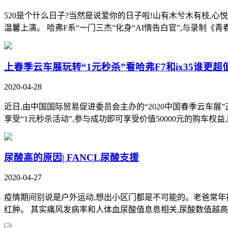
520是个什么日子?当然是说爱你的日子啦!山有木兮木有枝,心悦君兮
温馨上演。 哈弗F系“一门三杰”化身“AI情告白官”,与录制《青春有
上春季云车展玩转“1元秒杀”看哈弗F7和ix35谁更超
2020-04-28
近日,由中国国际贸易促进委员会主办的“2020中国春季云车
享受“1元秒杀活动”,参与成功即可享受价值50000元的购车权益,同
尿酸高的原因| FANCL尿酸支援
2020-04-27
疫情期间别说是户外运动,想出小区门都是不可能的。老爸常年被
红肿。 其实痛风发病率和人体血尿酸值息息相关,尿酸数值越高,痛