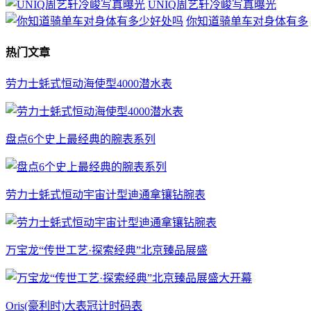
UNIQ周艺轩冷峻写真曝光
你知道骑单车对身体有多
热门文章
劳力士蚝式恒动海使型4000潜水表
盘点6个史上最经典的腕表系列
劳力士蚝式恒动宇宙计型迪通拿镶钻腕表
万宝龙“传世工艺·探索经典”北京臻品展盛
Oris(豪利时)大表冠计时码表