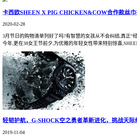
卡西欧SHEEN X PIG CHICKEN&COW合作款丝
2020-02-28
3月节日的购物清单列好了吗?有智慧的女孩从不会纠结,真正“经典而
今年,更在38女王节前夕,为优雅的年轻女性带来特别惊喜,SHEEN
轻韧护航，G-SHOCK空之勇者革新进化，挑战天际
2019-11-04