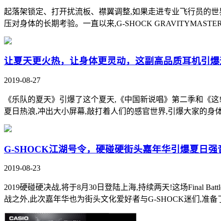
起落架锁定、打开扰流板、襟翼调整,如果走进专业飞行员的世
压对身体的长期考验。一直以来,G-SHOCK GRAVITYMAST
让夏天更火热，让身体更灵动，这副高品质耳机引爆
2019-08-27
《乐队的夏天》引爆了这个夏天,《中国新说唱》第二季和《这
夏日热浪,冲出大小屏幕,敲打着人们的感官世界,引爆大家的身体律
G-SHOCK江湖号令，硬碰硬街头嘉年华引爆夏日强
2019-08-23
2019硬碰硬决战,将于8月30日登陆上海,持续两天!这场Fina
战之外,此次嘉年华也为街头文化爱好者与G-SHOCK迷们,准备了