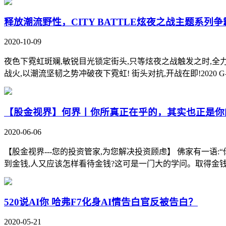
释放潮流野性，CITY BATTLE炫夜之战主题系列
2020-10-09
夜色下霓虹斑斓,敏锐目光锁定街头,只等炫夜之战触发之时,全力发动潮流
战火,以潮流坚韧之势冲破夜下霓虹! 街头对抗,开战在即!2020 G-SHO
【股金视界】何界丨你所真正在乎的，其实也正是你
2020-06-06
【股金视界---您的投资管家,为您解决投资顾虑】 佛家有一语
到金钱,人又应该怎样看待金钱?这可是一门大的学问。取得金钱只
520说AI你 哈弗F7化身AI情告白官反被告白？
2020-05-21