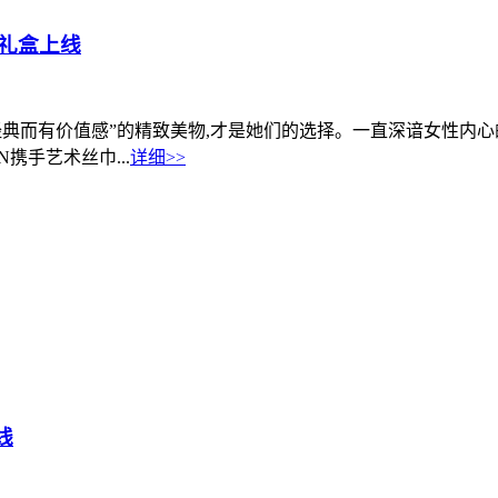
巾礼盒上线
有价值感”的精致美物,才是她们的选择。一直深谙女性内心的卡西欧SH
携手艺术丝巾...
详细>>
线