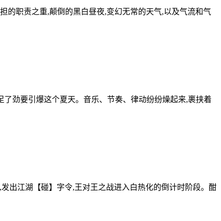
的职责之重,颠倒的黑白昼夜,变幻无常的天气,以及气流和气
卯足了劲要引爆这个夏天。音乐、节奏、律动纷纷燥起来,裹挟着
市街头霸主,发出江湖【碰】字令,王对王之战进入白热化的倒计时阶段。酣