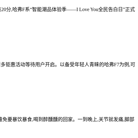
分,哈弗F系“智能潮品体验季——I Love You全民告白日”正式
诸多钜惠活动等待用户开启。以备受年轻人青睐的哈弗F7为例,可
免要暴饮暴食,喝到醉醺醺的回家。一到晚上,关节就发痛,脚部