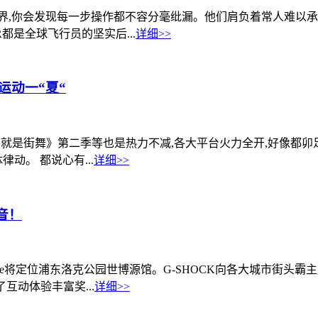
界,你会发现每一步操作都不容分毫纰漏。他们肩负着常人难以承担
ER都是全球飞行员的坚实后...
详细>>
运动一“夏“
!就是街舞》第二季等也是热力不减,各大平台火力全开,好像都
动。 都说心有...
详细>>
音！
l Battle将定位浦东洛克公园世博源馆。G-SHOCK向各大城
互动体验丰富奖...
详细>>