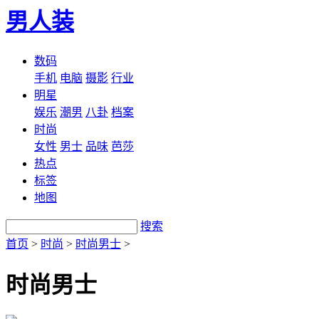
男人装
数码
手机
电脑
摄影
行业
明星
娱乐
潮男
八卦
档案
时尚
女性
男士
品味
芭莎
热点
标签
地图
搜索
首页
>
时尚
>
时尚男士
>
时尚男士