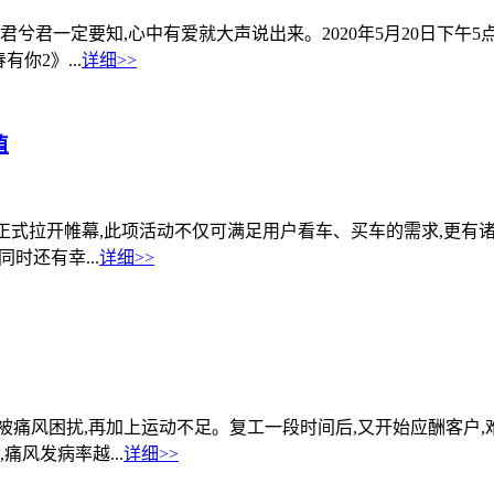
君一定要知,心中有爱就大声说出来。2020年5月20日下午5点20
你2》...
详细>>
值
展”正式拉开帷幕,此项活动不仅可满足用户看车、买车的需求,更有
时还有幸...
详细>>
痛风困扰,再加上运动不足。复工一段时间后,又开始应酬客户,难
风发病率越...
详细>>