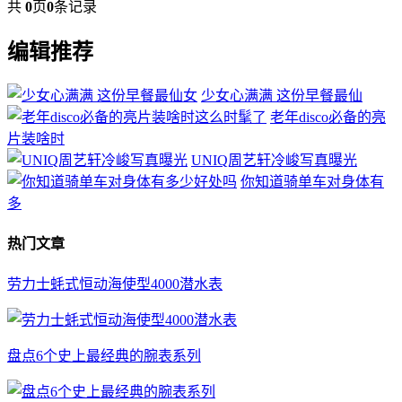
共
0
页
0
条记录
编辑推荐
少女心满满 这份早餐最仙
老年disco必备的亮
片装啥时
UNIQ周艺轩冷峻写真曝光
你知道骑单车对身体有
多
热门文章
劳力士蚝式恒动海使型4000潜水表
盘点6个史上最经典的腕表系列