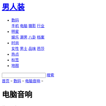
男人装
数码
手机
电脑
摄影
行业
明星
娱乐
潮男
八卦
档案
时尚
女性
男士
品味
芭莎
热点
标签
地图
搜索
首页
>
数码
>
电脑音响
>
电脑音响