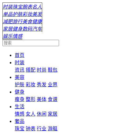
时装
珠宝
腕表
名人
单品
护肤
彩妆
美发
减肥
旅行
美食
健康
家居
健身
数码
汽车
娱乐
情感
首页
时装
资讯
搭配
时尚
鞋包
美容
护肤
彩妆
秀发
业界
健身
瘦身
整形
美体
食谱
生活
情感
女人
休闲
家居
奢品
珠宝
钟表
行业
游艇