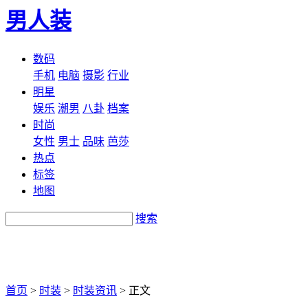
男人装
数码
手机
电脑
摄影
行业
明星
娱乐
潮男
八卦
档案
时尚
女性
男士
品味
芭莎
热点
标签
地图
搜索
首页
>
时装
>
时装资讯
>
正文