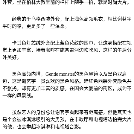
外套，坐在柏林大教堂前的栏杆上随手一拍，就是时尚大片。
经典的千鸟格西装外套，配上浅色高领毛衣，相比谢茗宇
平时的酷，更是多了一些温柔。
卡其色灯芯绒外套配上蓝色花纹的围巾，让这身搭配在视
觉上更加丰富，捧着咖啡在施普雷河边吹吹风，这样的午后分
外美好。
黑色高领内搭，Gentle monster的黑色墨镜以及黑色双肩
包，这是谢茗宇一贯喜欢的黑色风格。暗红色西装外套颜色并
不张扬，却有更加丰富的质感。在国会大厦前的街区，成为不
一样的风景线。
虽然艺人的身份总让谢茗宇看起来有距离感，但他其实也
是个会被冰淇淋吸引的大男孩，在市政厅和电视塔边拍完大片
的他，也会举起冰淇淋和电视塔合影。