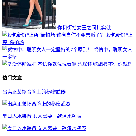
你和街拍女王之间其实就
腰包新鲜“上
架”街拍场
感情中，聪明女人
一定坚
洗澡还能减肥 不信你就洗
热门文章
出席正装场合腕上的秘密武器
夏日入水装备 女人需要一款潜水腕表