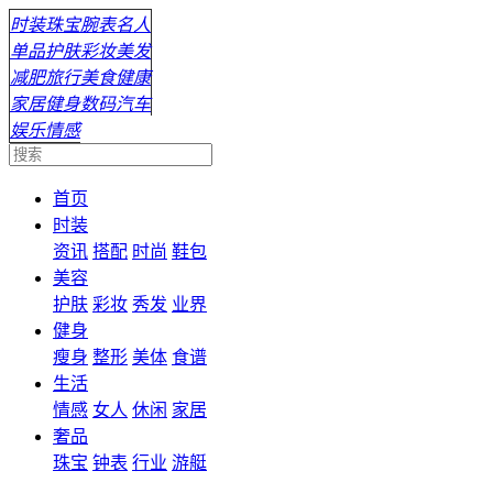
时装
珠宝
腕表
名人
单品
护肤
彩妆
美发
减肥
旅行
美食
健康
家居
健身
数码
汽车
娱乐
情感
首页
时装
资讯
搭配
时尚
鞋包
美容
护肤
彩妆
秀发
业界
健身
瘦身
整形
美体
食谱
生活
情感
女人
休闲
家居
奢品
珠宝
钟表
行业
游艇